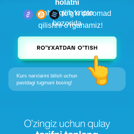
Kurs narxlarini bilish uchun
pastdagi tugmani bosing!
Kursning barcha
onlayn darsliklari
Kurator bilan yopiq telegram
guruhga qo'shilish