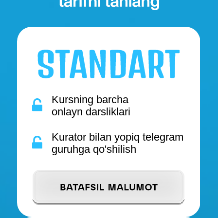
6 200 000 so'm
5 900 000 so'm
Standart tarifidagi barcha
imkoniyatlar
Madina Kamilovna bilan