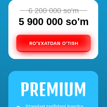
haftalik zoom darslar
7 200 000 so'm
6 400 000 so'm
Barcha Premium tarifidagi