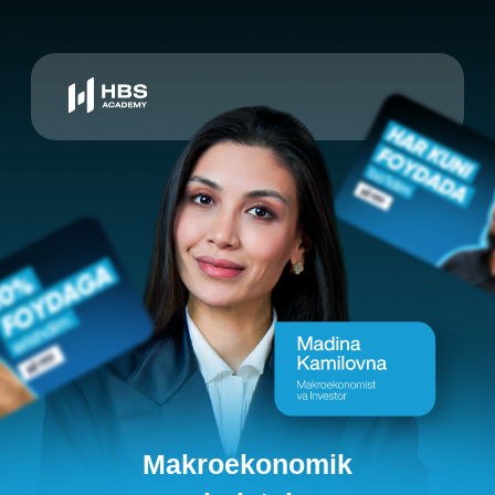
Makroekonomik
holatni
tahlil qilib kripto
to'g'ri daromad
bozorida
qilishni o'rganamiz!