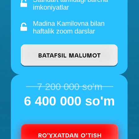
imkoniyatlar
Madina Kamilovna bilan 3
marta oflayn yoki onlayn
uchrashuv
28 000 000 so'm
26 000 000 so'm